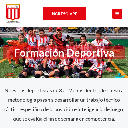
Ir
MAI
al
INGRESO APP
ME
contenido
Formación Deportiva
Nuestros deportistas de 8 a 12 años dentro de nuestra
metodología pasan a desarrollar un trabajo técnico
táctico especifico de la posición e inteligencia de juego,
que se evalúa el fin de semana en competencia.