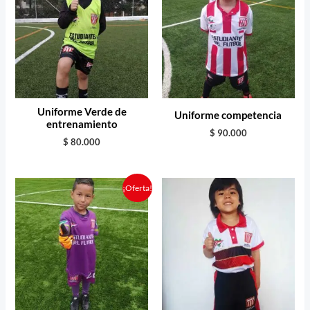
Uniforme Verde de
Uniforme competencia
entrenamiento
$
90.000
$
80.000
El
El
¡Oferta!
precio
precio
original
actual
era:
es:
$ 95.000.
$ 90.000.